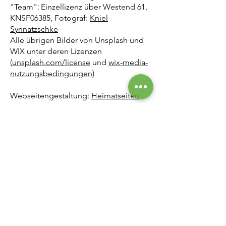
"Team"
:
Einzellizenz über
Westend 61,
KNSF06385, Fotograf:
Kniel
Synnatzschke
Alle übrigen Bilder von Unsplash und
WIX unter deren Lizenzen
(
unsplash.com/license
und
wix-media-
nutzungsbedingungen
)
Webseitengestaltung:
Heimatseiten
Quellen Zitate
:
Bing Crosby aus:
http://www.zitate-
online.de/autor/crosby-bing/
Amschel Meyer Rothschild aus:
https://www.aphorismen.de/zitat/25328
Helmut Schmidt: (BGH-Urteil von 1965)
Maximilien de Béthune, duc de Sully aus
https://www.aphorismen.de/zitat/166981